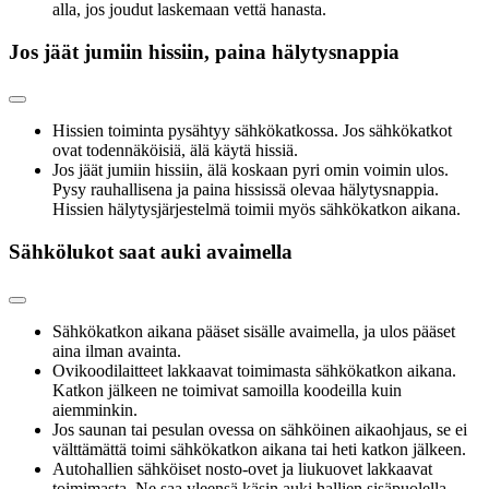
alla, jos joudut laskemaan vettä hanasta.
Jos jäät jumiin hissiin, paina hälytysnappia
Hissien toiminta pysähtyy sähkökatkossa. Jos sähkökatkot
ovat todennäköisiä, älä käytä hissiä.
Jos jäät jumiin hissiin, älä koskaan pyri omin voimin ulos.
Pysy rauhallisena ja paina hississä olevaa hälytysnappia.
Hissien hälytysjärjestelmä toimii myös sähkökatkon aikana.
Sähkölukot saat auki avaimella
Sähkökatkon aikana pääset sisälle avaimella, ja ulos pääset
aina ilman avainta.
Ovikoodilaitteet lakkaavat toimimasta sähkökatkon aikana.
Katkon jälkeen ne toimivat samoilla koodeilla kuin
aiemminkin.
Jos saunan tai pesulan ovessa on sähköinen aikaohjaus, se ei
välttämättä toimi sähkökatkon aikana tai heti katkon jälkeen.
Autohallien sähköiset nosto-ovet ja liukuovet lakkaavat
toimimasta. Ne saa yleensä käsin auki hallien sisäpuolella