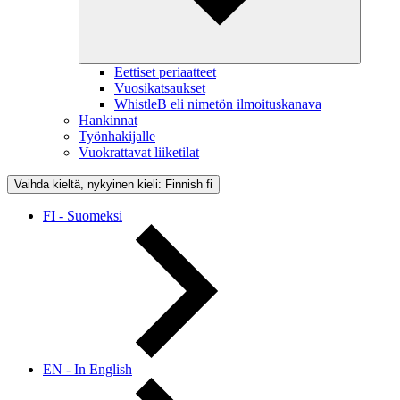
Eettiset periaatteet
Vuosikatsaukset
WhistleB eli nimetön ilmoituskanava
Hankinnat
Työnhakijalle
Vuokrattavat liiketilat
Vaihda kieltä, nykyinen kieli: Finnish
fi
FI - Suomeksi
EN - In English