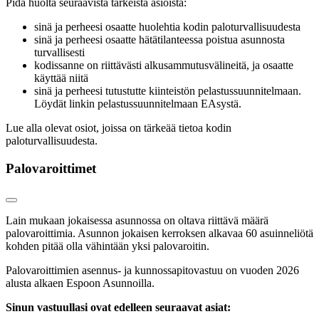
Pidä huolta seuraavista tärkeistä asioista:
sinä ja perheesi osaatte huolehtia kodin paloturvallisuudesta
sinä ja perheesi osaatte hätätilanteessa poistua asunnosta
turvallisesti
kodissanne on riittävästi alkusammutusvälineitä, ja osaatte
käyttää niitä
sinä ja perheesi tutustutte kiinteistön pelastussuunnitelmaan.
Löydät linkin pelastussuunnitelmaan EAsystä.
Lue alla olevat osiot, joissa on tärkeää tietoa kodin
paloturvallisuudesta.
Palovaroittimet
Lain mukaan jokaisessa asunnossa on oltava riittävä määrä
palovaroittimia. Asunnon jokaisen kerroksen alkavaa 60 asuinneliötä
kohden pitää olla vähintään yksi palovaroitin.
Palovaroittimien asennus- ja kunnossapitovastuu on vuoden 2026
alusta alkaen Espoon Asunnoilla.
Sinun vastuullasi ovat edelleen seuraavat asiat: