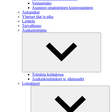
Vastuunjako
Asunnon omatoiminen kunnostaminen
Autopaikat
Yhteiset tilat ja piha
Lajittelu
Turvallisuus
Asukastoiminta
Toiminta kotitalossa
Asukaskoulutukset ja -tilaisuudet
Lomakkeet