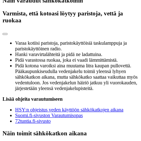
Näin varaudut sähkökatkoihin
Varmista, että kotoasi löytyy paristoja, vettä ja
ruokaa
Varaa kotiisi paristoja, paristokäyttöisiä taskulamppuja ja
paristokäyttöinen radio.
Hanki varavirtalähteitä ja pidä ne ladattuina.
Pidä varastossa ruokaa, joka ei vaadi lämmittämistä.
Pidä kotona varoiksi aina muutama litra kaupan pullovettä.
Pääkaupunkiseudulla vedenjakelu toimii yleensä lyhyen
sähkökatkon aikana, mutta sähkökatko saattaa vaikuttaa myös
vedentuloon. Jos vedenjakelun häiriö jatkuu yli vuorokauden,
järjestetään yleensä vedenjakelupisteitä.
Lisää ohjeita varautumiseen
HSY:n ohjeistus veden käyttöön sähkökatkojen aikana
Suomi.fi-sivuston Varautumisopas
72tuntia.fi-sivusto
Näin toimit sähkökatkon aikana