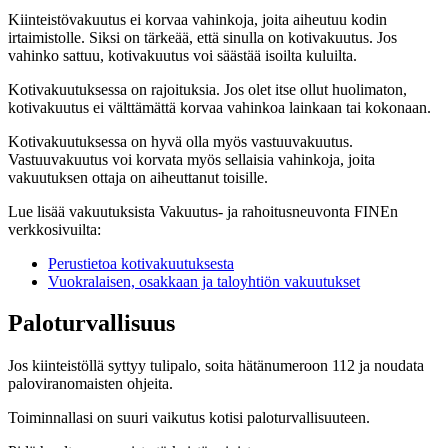
Kiinteistövakuutus ei korvaa vahinkoja, joita aiheutuu kodin
irtaimistolle. Siksi on tärkeää, että sinulla on kotivakuutus. Jos
vahinko sattuu, kotivakuutus voi säästää isoilta kuluilta.
Kotivakuutuksessa on rajoituksia. Jos olet itse ollut huolimaton,
kotivakuutus ei välttämättä korvaa vahinkoa lainkaan tai kokonaan.
Kotivakuutuksessa on hyvä olla myös vastuuvakuutus.
Vastuuvakuutus voi korvata myös sellaisia vahinkoja, joita
vakuutuksen ottaja on aiheuttanut toisille.
Lue lisää vakuutuksista Vakuutus- ja rahoitusneuvonta FINEn
verkkosivuilta:
Perustietoa kotivakuutuksesta
Vuokralaisen, osakkaan ja taloyhtiön vakuutukset
Paloturvallisuus
Jos kiinteistöllä syttyy tulipalo, soita hätänumeroon 112 ja noudata
paloviranomaisten ohjeita.
Toiminnallasi on suuri vaikutus kotisi paloturvallisuuteen.