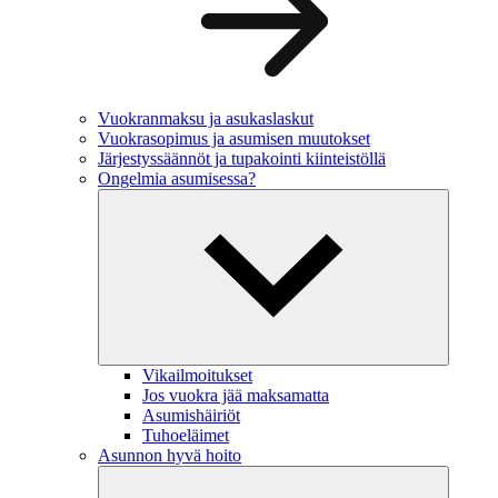
Vuokranmaksu ja asukaslaskut
Vuokrasopimus ja asumisen muutokset
Järjestyssäännöt ja tupakointi kiinteistöllä
Ongelmia asumisessa?
Vikailmoitukset
Jos vuokra jää maksamatta
Asumishäiriöt
Tuhoeläimet
Asunnon hyvä hoito