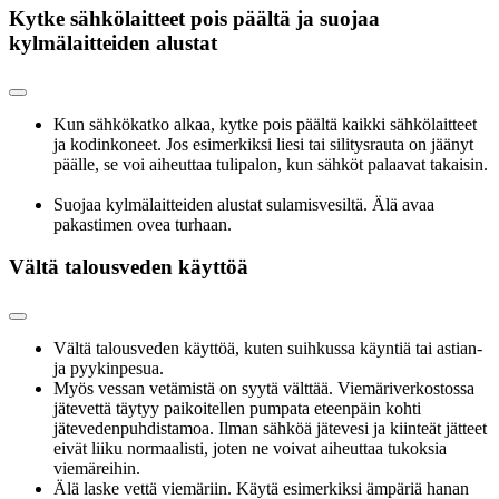
Kytke sähkölaitteet pois päältä ja suojaa
kylmälaitteiden alustat
Kun sähkökatko alkaa, kytke pois päältä kaikki sähkölaitteet
ja kodinkoneet. Jos esimerkiksi liesi tai silitysrauta on jäänyt
päälle, se voi aiheuttaa tulipalon, kun sähköt palaavat takaisin.
Suojaa kylmälaitteiden alustat sulamisvesiltä. Älä avaa
pakastimen ovea turhaan.
Vältä talousveden käyttöä
Vältä talousveden käyttöä, kuten suihkussa käyntiä tai astian-
ja pyykinpesua.
Myös vessan vetämistä on syytä välttää. Viemäriverkostossa
jätevettä täytyy paikoitellen pumpata eteenpäin kohti
jätevedenpuhdistamoa. Ilman sähköä jätevesi ja kiinteät jätteet
eivät liiku normaalisti, joten ne voivat aiheuttaa tukoksia
viemäreihin.
Älä laske vettä viemäriin. Käytä esimerkiksi ämpäriä hanan