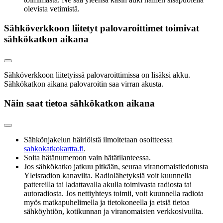
olevista vetimistä.
Sähköverkkoon liitetyt palovaroittimet toimivat
sähkökatkon aikana
Sähköverkkoon liitetyissä palovaroittimissa on lisäksi akku.
Sähkökatkon aikana palovaroitin saa virran akusta.
Näin saat tietoa sähkökatkon aikana
Sähkönjakelun häiriöistä ilmoitetaan osoitteessa
sahkokatkokartta.fi
.
Soita hätänumeroon vain hätätilanteessa.
Jos sähkökatko jatkuu pitkään, seuraa viranomaistiedotusta
Yleisradion kanavilta. Radiolähetyksiä voit kuunnella
pattereilla tai ladattavalla akulla toimivasta radiosta tai
autoradiosta. Jos nettiyhteys toimii, voit kuunnella radiota
myös matkapuhelimella ja tietokoneella ja etsiä tietoa
sähköyhtiön, kotikunnan ja viranomaisten verkkosivuilta.