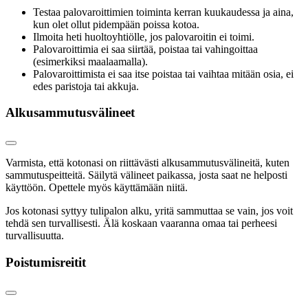
Testaa palovaroittimien toiminta kerran kuukaudessa ja aina,
kun olet ollut pidempään poissa kotoa.
Ilmoita heti huoltoyhtiölle, jos palovaroitin ei toimi.
Palovaroittimia ei saa siirtää, poistaa tai vahingoittaa
(esimerkiksi maalaamalla).
Palovaroittimista ei saa itse poistaa tai vaihtaa mitään osia, ei
edes paristoja tai akkuja.
Alkusammutusvälineet
Varmista, että kotonasi on riittävästi alkusammutusvälineitä, kuten
sammutuspeitteitä. Säilytä välineet paikassa, josta saat ne helposti
käyttöön. Opettele myös käyttämään niitä.
Jos kotonasi syttyy tulipalon alku, yritä sammuttaa se vain, jos voit
tehdä sen turvallisesti. Älä koskaan vaaranna omaa tai perheesi
turvallisuutta.
Poistumisreitit