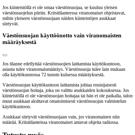
Jos kiinteistöllä ei ole omaa väestönsuojaa, se kuuluu yleisen
väestönsuojelun piiriin. Kriisitilanteessa viranomaiset ohjeistavat,
mihin yleiseen väestönsuojaan näiden kiinteistöjen asukkaat
siirtyvät.
Väestönsuojan käyttöönotto vain viranomaisten
määräyksestä
Jos tilanne edellyttää väestönsuojien laittamista käyttökuntoon,
asiasta tulee viranomaismääräys. Väestönsuoja tulee lain mukaan
olla käyttökunnossa 72 tunnin kuluessa määräyksestä.
Väestönsuojan käyttökuntoon laittamista johtaa ensisijaisesti
väestönsuojan hoitaja, joka on valittu asukkaiden kokouksessa. Jos
kiinteistöllä ei ole väestönsuojan hoitajaa tai hän ei ole paikalla, talon
muut asukkaat aloittavat omatoimisesti väestönsuojan valmistelun
käyttökuntoon.
Asukkaat siirtyvät väestönsuojaan vain, jos viranomainen niin
määrää. Kriisitilanteissa viranomaiset antavat ohjeita radiossa.