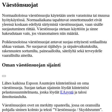
Väestönsuojat
Normaalioloissa väestönsuojia käytetään usein varastoina tai muussa
hyötykäytössä. Normaaliaikana tapahtuvat onnettomuudet eivät
yleensä koskaan edellytä siirtymistä väestönsuojaan, vaan sisälle
suojautuminen riittää. Väestönsuoja otetaan käyttöön ja sinne
hakeudutaan vain, jos viranomainen niin määrää.
Poikkeusoloissa väestönsuojat antavat suojaa erityisesti sotilaallista
uhkaa vastaan. Ne suojaavat räjähdys- ja sirpalevaikutuksilta,
rakennusten sortumilta, paineaalloilta, säteilyltä sekä terveydelle
vaarallisilta aineilta.
Oman väestönsuojan sijainti
Lähes kaikissa Espoon Asuntojen kiinteistöissä on oma
väestönsuoja. Suojan tarkan sijainnin löydät kiinteistösi
pelastussuunnitelmasta, jonka löydät
EAsystä
ja talosi
ilmoitustaululta.
Väestönsuojien ovet on merkitty opasteella, jossa on oranssilla
pohjalla sininen kolmio ja teksti ”Väestönsuoja / Skyddsrumm”.