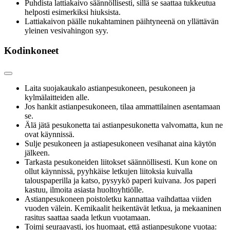
Puhdista lattiakaivo säännöllisesti, sillä se saattaa tukkeutua
helposti esimerkiksi hiuksista.
Lattiakaivon päälle nukahtaminen päihtyneenä on yllättävän
yleinen vesivahingon syy.
Kodinkoneet
Laita suojakaukalo astianpesukoneen, pesukoneen ja
kylmälaitteiden alle.
Jos hankit astianpesukoneen, tilaa ammattilainen asentamaan
se.
Älä jätä pesukonetta tai astianpesukonetta valvomatta, kun ne
ovat käynnissä.
Sulje pesukoneen ja astiapesukoneen vesihanat aina käytön
jälkeen.
Tarkasta pesukoneiden liitokset säännöllisesti. Kun kone on
ollut käynnissä, pyyhkäise letkujen liitoksia kuivalla
talouspaperilla ja katso, pysyykö paperi kuivana. Jos paperi
kastuu, ilmoita asiasta huoltoyhtiölle.
Astianpesukoneen poistoletku kannattaa vaihdattaa viiden
vuoden välein. Kemikaalit heikentävät letkua, ja mekaaninen
rasitus saattaa saada letkun vuotamaan.
Toimi seuraavasti, jos huomaat, että astianpesukone vuotaa: