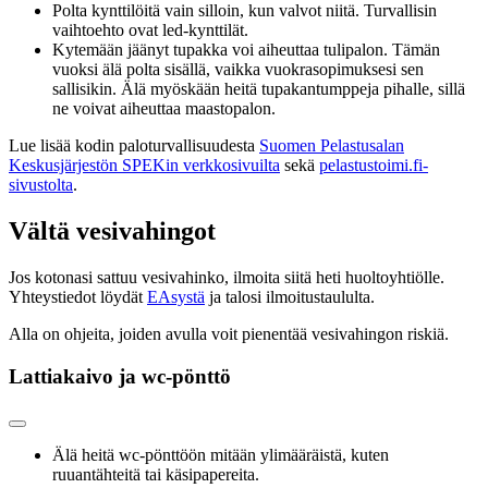
Polta kynttilöitä vain silloin, kun valvot niitä. Turvallisin
vaihtoehto ovat led-kynttilät.
Kytemään jäänyt tupakka voi aiheuttaa tulipalon. Tämän
vuoksi älä polta sisällä, vaikka vuokrasopimuksesi sen
sallisikin. Älä myöskään heitä tupakantumppeja pihalle, sillä
ne voivat aiheuttaa maastopalon.
Lue lisää kodin paloturvallisuudesta
Suomen Pelastusalan
Keskusjärjestön SPEKin verkkosivuilta
sekä
pelastustoimi.fi-
sivustolta
.
Vältä vesivahingot
Jos kotonasi sattuu vesivahinko, ilmoita siitä heti huoltoyhtiölle.
Yhteystiedot löydät
EAsystä
ja talosi ilmoitustaululta.
Alla on ohjeita, joiden avulla voit pienentää vesivahingon riskiä.
Lattiakaivo ja wc-pönttö
Älä heitä wc-pönttöön mitään ylimääräistä, kuten
ruuantähteitä tai käsipapereita.