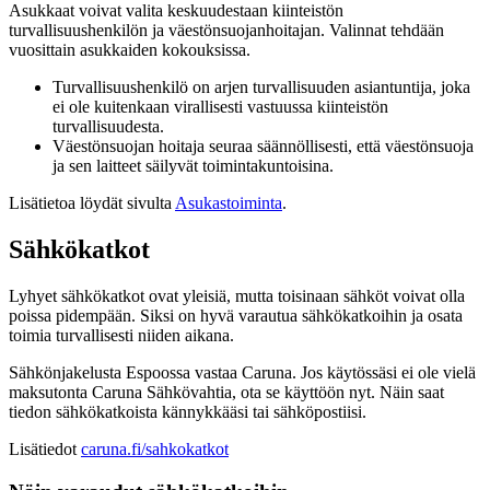
Asukkaat voivat valita keskuudestaan kiinteistön
turvallisuushenkilön ja väestönsuojanhoitajan. Valinnat tehdään
vuosittain asukkaiden kokouksissa.
Turvallisuushenkilö on arjen turvallisuuden asiantuntija, joka
ei ole kuitenkaan virallisesti vastuussa kiinteistön
turvallisuudesta.
Väestönsuojan hoitaja seuraa säännöllisesti, että väestönsuoja
ja sen laitteet säilyvät toimintakuntoisina.
Lisätietoa löydät sivulta
Asukastoiminta
.
Sähkökatkot
Lyhyet sähkökatkot ovat yleisiä, mutta toisinaan sähköt voivat olla
poissa pidempään. Siksi on hyvä varautua sähkökatkoihin ja osata
toimia turvallisesti niiden aikana.
Sähkönjakelusta Espoossa vastaa Caruna. Jos käytössäsi ei ole vielä
maksutonta Caruna Sähkövahtia, ota se käyttöön nyt. Näin saat
tiedon sähkökatkoista kännykkääsi tai sähköpostiisi.
Lisätiedot
caruna.fi/sahkokatkot