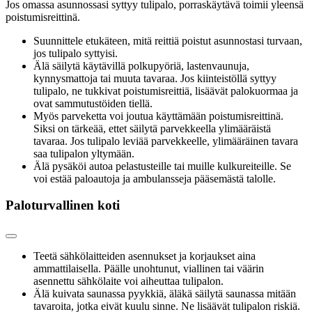
Jos omassa asunnossasi syttyy tulipalo, porraskäytävä toimii yleensä
poistumisreittinä.
Suunnittele etukäteen, mitä reittiä poistut asunnostasi turvaan,
jos tulipalo syttyisi.
Älä säilytä käytävillä polkupyöriä, lastenvaunuja,
kynnysmattoja tai muuta tavaraa. Jos kiinteistöllä syttyy
tulipalo, ne tukkivat poistumisreittiä, lisäävät palokuormaa ja
ovat sammutustöiden tiellä.
Myös parveketta voi joutua käyttämään poistumisreittinä.
Siksi on tärkeää, ettet säilytä parvekkeella ylimääräistä
tavaraa. Jos tulipalo leviää parvekkeelle, ylimääräinen tavara
saa tulipalon yltymään.
Älä pysäköi autoa pelastusteille tai muille kulkureiteille. Se
voi estää paloautoja ja ambulansseja pääsemästä talolle.
Paloturvallinen koti
Teetä sähkölaitteiden asennukset ja korjaukset aina
ammattilaisella. Päälle unohtunut, viallinen tai väärin
asennettu sähkölaite voi aiheuttaa tulipalon.
Älä kuivata saunassa pyykkiä, äläkä säilytä saunassa mitään
tavaroita, jotka eivät kuulu sinne. Ne lisäävät tulipalon riskiä.