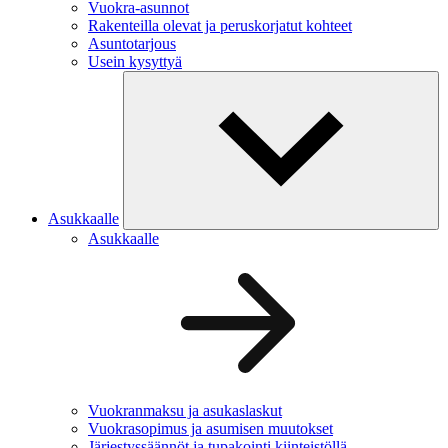
Vuokra-asunnot
Rakenteilla olevat ja peruskorjatut kohteet
Asuntotarjous
Usein kysyttyä
Asukkaalle
Asukkaalle
Vuokranmaksu ja asukaslaskut
Vuokrasopimus ja asumisen muutokset
Järjestyssäännöt ja tupakointi kiinteistöllä