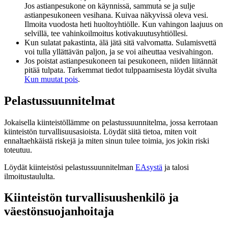
Jos astianpesukone on käynnissä, sammuta se ja sulje
astianpesukoneen vesihana. Kuivaa näkyvissä oleva vesi.
Ilmoita vuodosta heti huoltoyhtiölle. Kun vahingon laajuus on
selvillä, tee vahinkoilmoitus kotivakuutusyhtiöllesi.
Kun sulatat pakastinta, älä jätä sitä valvomatta. Sulamisvettä
voi tulla yllättävän paljon, ja se voi aiheuttaa vesivahingon.
Jos poistat astianpesukoneen tai pesukoneen, niiden liitännät
pitää tulpata. Tarkemmat tiedot tulppaamisesta löydät sivulta
Kun muutat pois
.
Pelastussuunnitelmat
Jokaisella kiinteistöllämme on pelastussuunnitelma, jossa kerrotaan
kiinteistön turvallisuusasioista. Löydät siitä tietoa, miten voit
ennaltaehkäistä riskejä ja miten sinun tulee toimia, jos jokin riski
toteutuu.
Löydät kiinteistösi pelastussuunnitelman
EAsystä
ja talosi
ilmoitustaululta.
Kiinteistön turvallisuushenkilö ja
väestönsuojanhoitaja