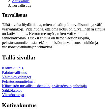
Asukkaalle
Turvallisuus
Turvallisuus
Tältä sivulta löydät tietoa, miten edistät paloturvallisuutta ja vältät
vesivahinkoja. Pidä huolta, että oma kotisi on turvallinen ja sinulla
on kotivakuutus. Kerromme myös, miten voit varautua
sähkökatkoihin. Lisäksi sivulla on tietoa väestönsuojista,
pelastussuunnitelmista sekä kiinteistön turvallisuushenkilön ja
väestönsuojanhoitajan tehtävistä.
Tällä sivulla:
Kotivakuutus
Paloturvallisuus
Vältä vesivahingot
Pelastussuunnitelmat
Kiinteistön turvallisuushenkilö ja väestönsuojanhoitaja
Sähkökatkot
Väestönsuojat
Kotivakuutus