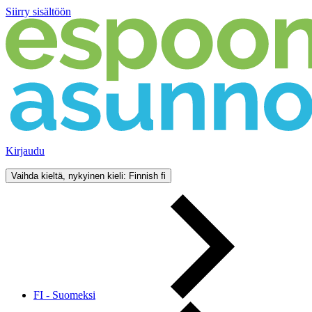
Siirry sisältöön
Kirjaudu
Vaihda kieltä, nykyinen kieli: Finnish
fi
FI - Suomeksi