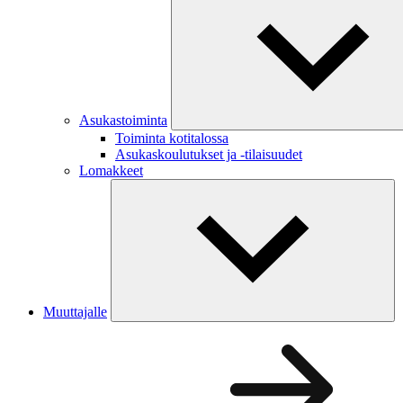
Asukastoiminta
Toiminta kotitalossa
Asukaskoulutukset ja -tilaisuudet
Lomakkeet
Muuttajalle