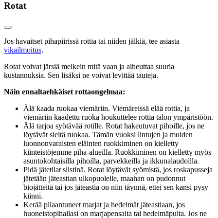
Rotat
Jos havaitset pihapiirissä rottia tai niiden jälkiä, tee asiasta
vikailmoitus
.
Rotat voivat järsiä melkein mitä vaan ja aiheuttaa suuria
kustannuksia. Sen lisäksi ne voivat levittää tauteja.
Näin ennaltaehkäiset rottaongelmaa:
Älä kaada ruokaa viemäriin. Viemäreissä elää rottia, ja
viemäriin kaadettu ruoka houkuttelee rottia talon ympäristöön.
Älä tarjoa syötävää rotille. Rotat hakeutuvat pihoille, jos ne
löytävät sieltä ruokaa. Tämän vuoksi lintujen ja muiden
luonnonvaraisten eläinten ruokkiminen on kielletty
kiinteistöjemme piha-alueilla. Ruokkiminen on kielletty myös
asuntokohtaisilla pihoilla, parvekkeilla ja ikkunalaudoilla.
Pidä jätetilat siistinä. Rotat löytävät syömistä, jos roskapusseja
jätetään jäteastian ulkopuolelle, maahan on pudonnut
biojätteitä tai jos jäteastia on niin täynnä, ettei sen kansi pysy
kiinni.
Kerää pilaantuneet marjat ja hedelmät jäteastiaan, jos
huoneistopihallasi on marjapensaita tai hedelmäpuita. Jos ne