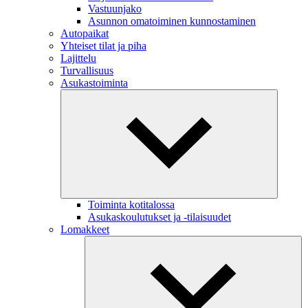
Vastuunjako
Asunnon omatoiminen kunnostaminen
Autopaikat
Yhteiset tilat ja piha
Lajittelu
Turvallisuus
Asukastoiminta
Toiminta kotitalossa
Asukaskoulutukset ja -tilaisuudet
Lomakkeet