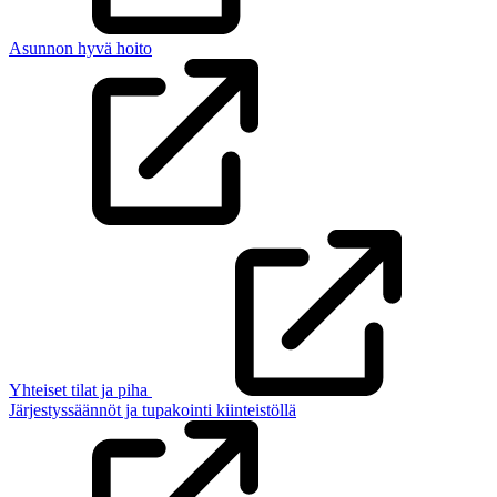
Asunnon hyvä hoito
Yhteiset tilat ja piha
Järjestyssäännöt ja tupakointi kiinteistöllä