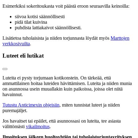
Esimerkiksi sokeritoukasta voit päästä eroon seuraavilla keinoilla:
siivoa kotisi säännöllisesti
pidä tilat kuivina
puhdista lattiakaivot säännöllisesti.
Lisätietoa tuholaisista ja niiden torjunnasta löydät myös
Marttojen
verkkosivuilta
.
Luteet eli lutikat
Luteita ei pysty torjumaan kotikonstein. On tärkeää, että
ammattilainen hoitaa luteiden hävittämisen. Luteita ja niiden munia
on asunnossa usein muuallakin kuin paikoissa, joissa olet niitä
havainnut.
Tutustu Anticimexin ohjeisiin
, miten tunnistat luteet ja niiden
puremajäljet.
Jos havaitset tai epäilet, että asunnossasi on luteita, tee asiasta
välittömästi
vikailmoitus
.
Ilmoituksen jälkeen huoltoyhtiön tai tuholaistorjuntayrityksen