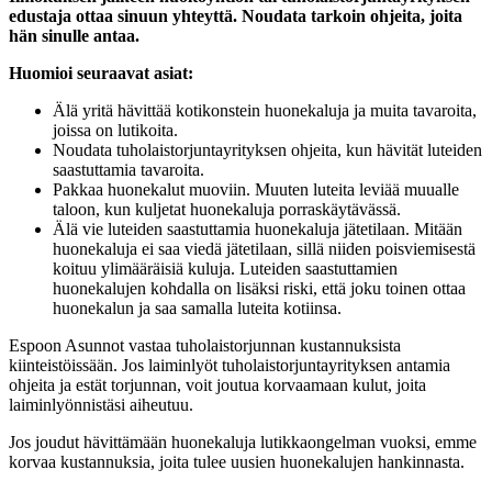
edustaja ottaa sinuun yhteyttä. Noudata tarkoin ohjeita, joita
hän sinulle antaa.
Huomioi seuraavat asiat:
Älä yritä hävittää kotikonstein huonekaluja ja muita tavaroita,
joissa on lutikoita.
Noudata tuholaistorjuntayrityksen ohjeita, kun hävität luteiden
saastuttamia tavaroita.
Pakkaa huonekalut muoviin. Muuten luteita leviää muualle
taloon, kun kuljetat huonekaluja porraskäytävässä.
Älä vie luteiden saastuttamia huonekaluja jätetilaan. Mitään
huonekaluja ei saa viedä jätetilaan, sillä niiden poisviemisestä
koituu ylimääräisiä kuluja. Luteiden saastuttamien
huonekalujen kohdalla on lisäksi riski, että joku toinen ottaa
huonekalun ja saa samalla luteita kotiinsa.
Espoon Asunnot vastaa tuholaistorjunnan kustannuksista
kiinteistöissään. Jos laiminlyöt tuholaistorjuntayrityksen antamia
ohjeita ja estät torjunnan, voit joutua korvaamaan kulut, joita
laiminlyönnistäsi aiheutuu.
Jos joudut hävittämään huonekaluja lutikkaongelman vuoksi, emme
korvaa kustannuksia, joita tulee uusien huonekalujen hankinnasta.