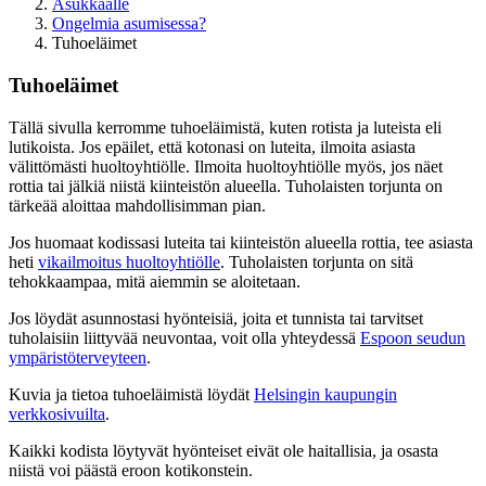
Asukkaalle
Ongelmia asumisessa?
Tuhoeläimet
Tuhoeläimet
Tällä sivulla kerromme tuhoeläimistä, kuten rotista ja luteista eli
lutikoista. Jos epäilet, että kotonasi on luteita, ilmoita asiasta
välittömästi huoltoyhtiölle. Ilmoita huoltoyhtiölle myös, jos näet
rottia tai jälkiä niistä kiinteistön alueella. Tuholaisten torjunta on
tärkeää aloittaa mahdollisimman pian.
Jos huomaat kodissasi luteita tai kiinteistön alueella rottia, tee asiasta
heti
vikailmoitus huoltoyhtiölle
. Tuholaisten torjunta on sitä
tehokkaampaa, mitä aiemmin se aloitetaan.
Jos löydät asunnostasi hyönteisiä, joita et tunnista tai tarvitset
tuholaisiin liittyvää neuvontaa, voit olla yhteydessä
Espoon seudun
ympäristöterveyteen
.
Kuvia ja tietoa tuhoeläimistä löydät
Helsingin kaupungin
verkkosivuilta
.
Kaikki kodista löytyvät hyönteiset eivät ole haitallisia, ja osasta
niistä voi päästä eroon kotikonstein.