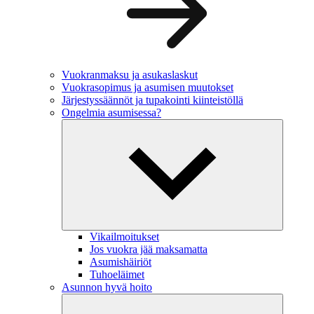
Vuokranmaksu ja asukaslaskut
Vuokrasopimus ja asumisen muutokset
Järjestyssäännöt ja tupakointi kiinteistöllä
Ongelmia asumisessa?
Vikailmoitukset
Jos vuokra jää maksamatta
Asumishäiriöt
Tuhoeläimet
Asunnon hyvä hoito