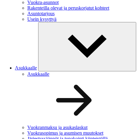
Vuokra-asunnot
Rakenteilla olevat ja peruskorjatut kohteet
Asuntotarjous
Usein kysyttyä
Asukkaalle
Asukkaalle
Vuokranmaksu ja asukaslaskut
Vuokrasopimus ja asumisen muutokset
Järjestyssäännöt ja tupakointi kiinteistöllä