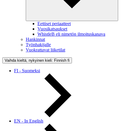
Eettiset periaatteet
Vuosikatsaukset
WhistleB eli nimetön ilmoituskanava
Hankinnat
Työnhakijalle
Vuokrattavat liiketilat
Vaihda kieltä, nykyinen kieli: Finnish
fi
FI - Suomeksi
EN - In English