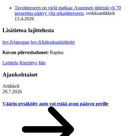
Tavoitteeseen on vielä matkaa: Asumisen jätteistä yli 70
prosenttia päätyy yhä sekajätteeseen
, verkkoartikkeli
13.4.2026
Lisätietoa lajittelusta
hsy.fi/jateopas
hsy.fi/kiitoskunlajittelet
Kuvan piirroshahmot:
Rapina
Lajittelu
Kierrätys
Jäte
Ajankohtaiset
Artikkeli
29.7.2026
Väärin pysäköity auto voi estää avun pääsyn perille