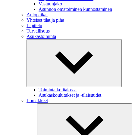
Vastuunjako
Asunnon omatoiminen kunnostaminen
Autopaikat
Yhteiset tilat ja piha
Lajittelu
Turvallisuus
Asukastoiminta
Toiminta kotitalossa
Asukaskoulutukset ja -tilaisuudet
Lomakkeet