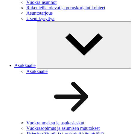
Vuokra-asunnot
Rakenteilla olevat ja peruskorjatut kohteet
Asuntotarjous
Usein kysyttyä
Asukkaalle
Asukkaalle
Vuokranmaksu ja asukaslaskut
Vuokrasopimus ja asumisen muutokset
Järjestyssäännöt ja tupakointi kiinteistöllä