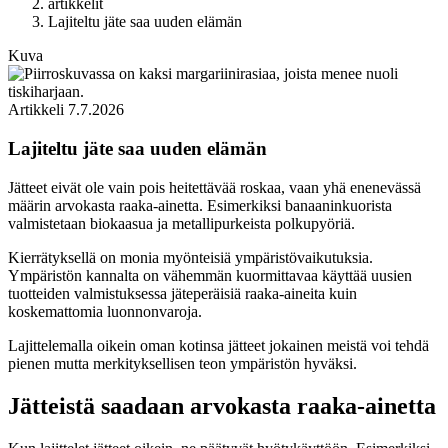
artikkelit
Lajiteltu jäte saa uuden elämän
Kuva
Artikkeli
7.7.2026
Lajiteltu jäte saa uuden elämän
Jätteet eivät ole vain pois heitettävää roskaa, vaan yhä enenevässä
määrin arvokasta raaka-ainetta. Esimerkiksi banaaninkuorista
valmistetaan biokaasua ja metallipurkeista polkupyöriä.
Kierrätyksellä on monia myönteisiä ympäristövaikutuksia.
Ympäristön kannalta on vähemmän kuormittavaa käyttää uusien
tuotteiden valmistuksessa jäteperäisiä raaka-aineita kuin
koskemattomia luonnonvaroja.
Lajittelemalla oikein oman kotinsa jätteet jokainen meistä voi tehdä
pienen mutta merkityksellisen teon ympäristön hyväksi.
Jätteistä saadaan arvokasta raaka-ainetta