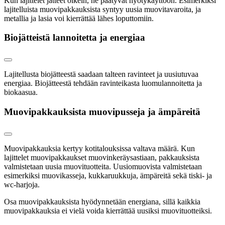
Kun lajittelet jätteet oikein, ne päätyvät hyötykäyttöön. Esimerkiksi
lajitelluista muovipakkauksista syntyy uusia muovitavaroita, ja
metallia ja lasia voi kierrättää lähes loputtomiin.
Biojätteistä lannoitetta ja energiaa
Lajitellusta biojätteestä saadaan talteen ravinteet ja uusiutuvaa
energiaa. Biojätteestä tehdään ravinteikasta luomulannoitetta ja
biokaasua.
Muovipakkauksista muovipusseja ja ämpäreitä
Muovipakkauksia kertyy kotitalouksissa valtava määrä. Kun
lajittelet muovipakkaukset muovinkeräysastiaan, pakkauksista
valmistetaan uusia muovituotteita. Uusiomuovista valmistetaan
esimerkiksi muovikasseja, kukkaruukkuja, ämpäreitä sekä tiski- ja
wc-harjoja.
Osa muovipakkauksista hyödynnetään energiana, sillä kaikkia
muovipakkauksia ei vielä voida kierrättää uusiksi muovituotteiksi.