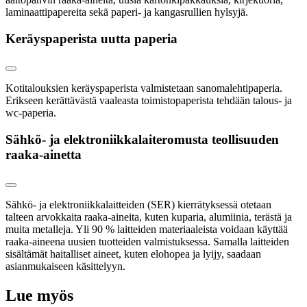
laminaattipapereita sekä paperi- ja kangasrullien hylsyjä.
Keräyspaperista uutta paperia
Kotitalouksien keräyspaperista valmistetaan sanomalehtipaperia.
Erikseen kerättävästä vaaleasta toimistopaperista tehdään talous- ja
wc-paperia.
Sähkö- ja elektroniikkalaiteromusta teollisuuden
raaka-ainetta
Sähkö- ja elektroniikkalaitteiden (SER) kierrätyksessä otetaan
talteen arvokkaita raaka-aineita, kuten kuparia, alumiinia, terästä ja
muita metalleja. Yli 90 % laitteiden materiaaleista voidaan käyttää
raaka-aineena uusien tuotteiden valmistuksessa. Samalla laitteiden
sisältämät haitalliset aineet, kuten elohopea ja lyijy, saadaan
asianmukaiseen käsittelyyn.
Lue myös