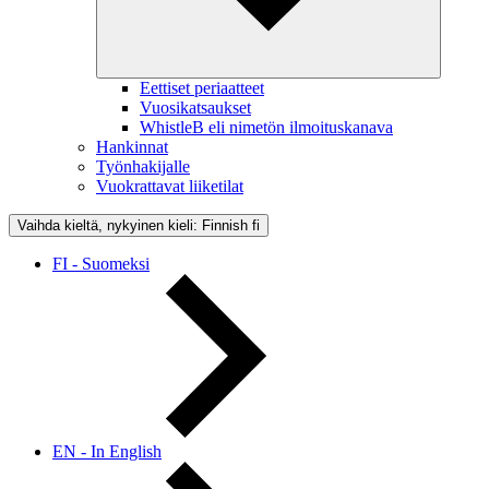
Eettiset periaatteet
Vuosikatsaukset
WhistleB eli nimetön ilmoituskanava
Hankinnat
Työnhakijalle
Vuokrattavat liiketilat
Vaihda kieltä, nykyinen kieli: Finnish
fi
FI - Suomeksi
EN - In English