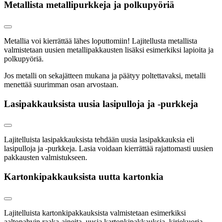
Metallista metallipurkkeja ja polkupyöriä
Metallia voi kierrättää lähes loputtomiin! Lajitellusta metallista
valmistetaan uusien metallipakkausten lisäksi esimerkiksi lapioita ja
polkupyöriä.
Jos metalli on sekajätteen mukana ja päätyy poltettavaksi, metalli
menettää suurimman osan arvostaan.
Lasipakkauksista uusia lasipulloja ja -purkkeja
Lajitelluista lasipakkauksista tehdään uusia lasipakkauksia eli
lasipulloja ja -purkkeja. Lasia voidaan kierrättää rajattomasti uusien
pakkausten valmistukseen.
Kartonkipakkauksista uutta kartonkia
Lajitelluista kartonkipakkauksista valmistetaan esimerkiksi
aaltopahvin raaka-aineita, uusia kartonkipakkauksia, kirjekuoria,