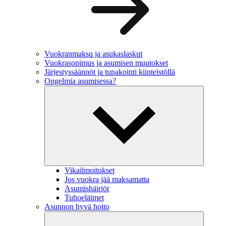
Vuokranmaksu ja asukaslaskut
Vuokrasopimus ja asumisen muutokset
Järjestyssäännöt ja tupakointi kiinteistöllä
Ongelmia asumisessa?
Vikailmoitukset
Jos vuokra jää maksamatta
Asumishäiriöt
Tuhoeläimet
Asunnon hyvä hoito