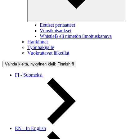
Eettiset periaatteet
Vuosikatsaukset
WhistleB eli nimetön ilmoituskanava
Hankinnat
Työnhakijalle
Vuokrattavat liiketilat
Vaihda kieltä, nykyinen kieli: Finnish
fi
FI - Suomeksi
EN - In English