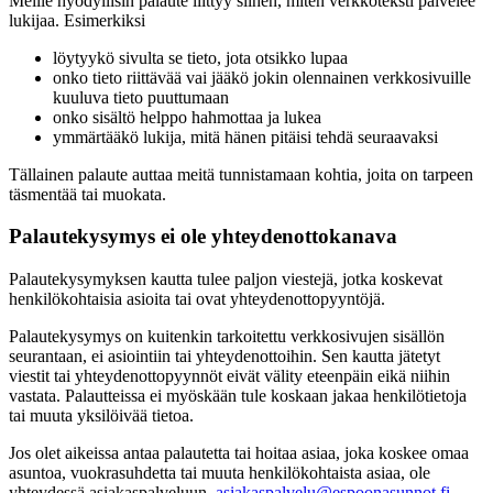
Meille hyödyllisin palaute liittyy siihen, miten verkkoteksti palvelee
lukijaa. Esimerkiksi
löytyykö sivulta se tieto, jota otsikko lupaa
onko tieto riittävää vai jääkö jokin olennainen verkkosivuille
kuuluva tieto puuttumaan
onko sisältö helppo hahmottaa ja lukea
ymmärtääkö lukija, mitä hänen pitäisi tehdä seuraavaksi
Tällainen palaute auttaa meitä tunnistamaan kohtia, joita on tarpeen
täsmentää tai muokata.
Palautekysymys ei ole yhteydenottokanava
Palautekysymyksen kautta tulee paljon viestejä, jotka koskevat
henkilökohtaisia asioita tai ovat yhteydenottopyyntöjä.
Palautekysymys on kuitenkin tarkoitettu verkkosivujen sisällön
seurantaan, ei asiointiin tai yhteydenottoihin. Sen kautta jätetyt
viestit tai yhteydenottopyynnöt eivät välity eteenpäin eikä niihin
vastata. Palautteissa ei myöskään tule koskaan jakaa henkilötietoja
tai muuta yksilöivää tietoa.
Jos olet aikeissa antaa palautetta tai hoitaa asiaa, joka koskee omaa
asuntoa, vuokrasuhdetta tai muuta henkilökohtaista asiaa, ole
yhteydessä asiakaspalveluun,
asiakaspalvelu@espoonasunnot.fi
.