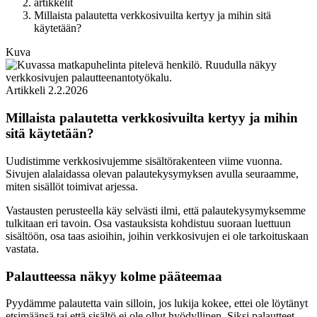
artikkelit
Millaista palautetta verkkosivuilta kertyy ja mihin sitä
käytetään?
Kuva
Artikkeli
2.2.2026
Millaista palautetta verkkosivuilta kertyy ja mihin
sitä käytetään?
Uudistimme verkkosivujemme sisältörakenteen viime vuonna.
Sivujen alalaidassa olevan palautekysymyksen avulla seuraamme,
miten sisällöt toimivat arjessa.
Vastausten perusteella käy selvästi ilmi, että palautekysymyksemme
tulkitaan eri tavoin. Osa vastauksista kohdistuu suoraan luettuun
sisältöön, osa taas asioihin, joihin verkkosivujen ei ole tarkoituskaan
vastata.
Palautteessa näkyy kolme pääteemaa
Pyydämme palautetta vain silloin, jos lukija kokee, ettei ole löytänyt
etsimäänsä tai että sisältö ei ole ollut hyödyllinen. Siksi palautteet