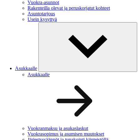
Vuokra-asunnot
Rakenteilla olevat ja peruskorjatut kohteet
Asuntotarjous
Usein kysyttyä
Asukkaalle
Asukkaalle
Vuokranmaksu ja asukaslaskut
Vuokrasopimus ja asumisen muutokset
Järjestyssäännöt ja tupakointi kiinteistöllä