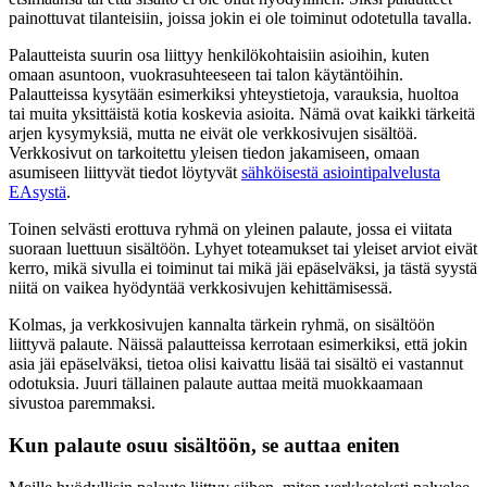
painottuvat tilanteisiin, joissa jokin ei ole toiminut odotetulla tavalla.
Palautteista suurin osa liittyy henkilökohtaisiin asioihin, kuten
omaan asuntoon, vuokrasuhteeseen tai talon käytäntöihin.
Palautteissa kysytään esimerkiksi yhteystietoja, varauksia, huoltoa
tai muita yksittäistä kotia koskevia asioita. Nämä ovat kaikki tärkeitä
arjen kysymyksiä, mutta ne eivät ole verkkosivujen sisältöä.
Verkkosivut on tarkoitettu yleisen tiedon jakamiseen, omaan
asumiseen liittyvät tiedot löytyvät
sähköisestä asiointipalvelusta
EAsystä
.
Toinen selvästi erottuva ryhmä on yleinen palaute, jossa ei viitata
suoraan luettuun sisältöön. Lyhyet toteamukset tai yleiset arviot eivät
kerro, mikä sivulla ei toiminut tai mikä jäi epäselväksi, ja tästä syystä
niitä on vaikea hyödyntää verkkosivujen kehittämisessä.
Kolmas, ja verkkosivujen kannalta tärkein ryhmä, on sisältöön
liittyvä palaute. Näissä palautteissa kerrotaan esimerkiksi, että jokin
asia jäi epäselväksi, tietoa olisi kaivattu lisää tai sisältö ei vastannut
odotuksia. Juuri tällainen palaute auttaa meitä muokkaamaan
sivustoa paremmaksi.
Kun palaute osuu sisältöön, se auttaa eniten