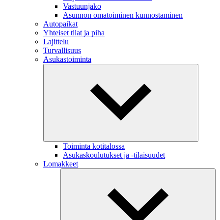
Vastuunjako
Asunnon omatoiminen kunnostaminen
Autopaikat
Yhteiset tilat ja piha
Lajittelu
Turvallisuus
Asukastoiminta
Toiminta kotitalossa
Asukaskoulutukset ja -tilaisuudet
Lomakkeet