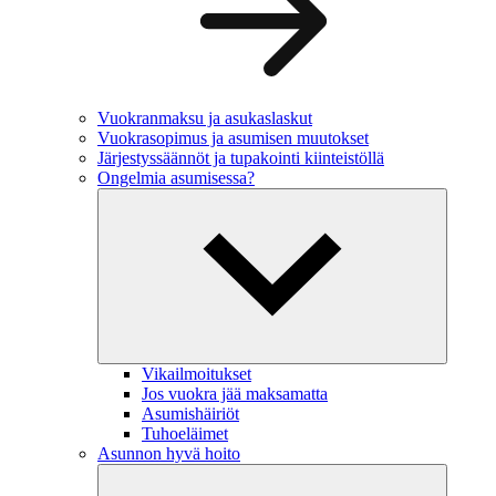
Vuokranmaksu ja asukaslaskut
Vuokrasopimus ja asumisen muutokset
Järjestyssäännöt ja tupakointi kiinteistöllä
Ongelmia asumisessa?
Vikailmoitukset
Jos vuokra jää maksamatta
Asumishäiriöt
Tuhoeläimet
Asunnon hyvä hoito