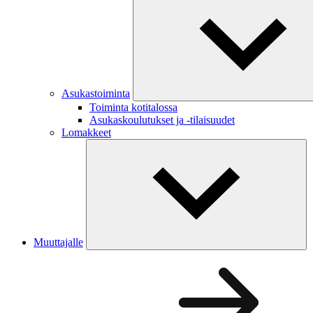
Asukastoiminta
Toiminta kotitalossa
Asukaskoulutukset ja -tilaisuudet
Lomakkeet
Muuttajalle