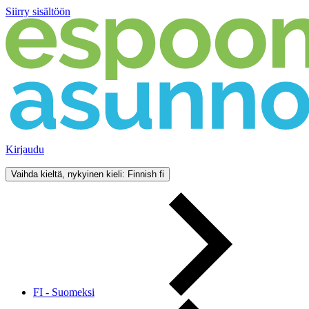
Siirry sisältöön
Kirjaudu
Vaihda kieltä, nykyinen kieli: Finnish
fi
FI - Suomeksi