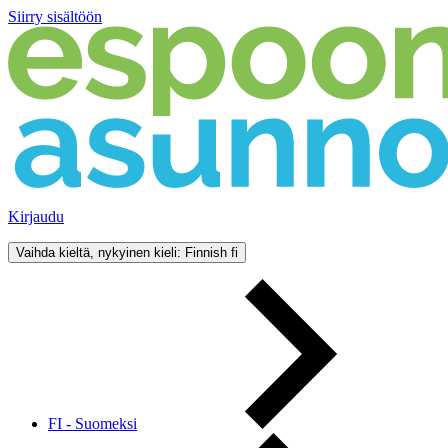
Siirry sisältöön
Kirjaudu
Vaihda kieltä, nykyinen kieli: Finnish
fi
FI - Suomeksi