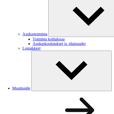
Asukastoiminta
Toiminta kotitalossa
Asukaskoulutukset ja -tilaisuudet
Lomakkeet
Muuttajalle