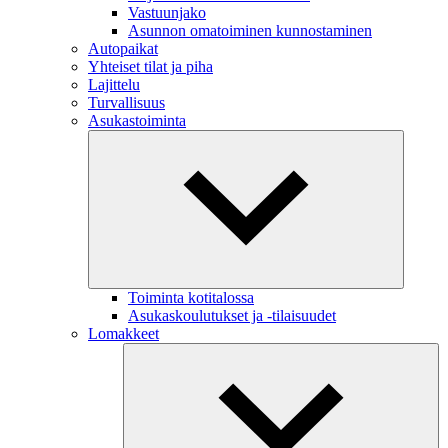
Vastuunjako
Asunnon omatoiminen kunnostaminen
Autopaikat
Yhteiset tilat ja piha
Lajittelu
Turvallisuus
Asukastoiminta
Toiminta kotitalossa
Asukaskoulutukset ja -tilaisuudet
Lomakkeet