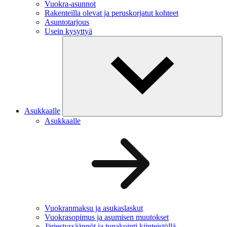
Vuokra-asunnot
Rakenteilla olevat ja peruskorjatut kohteet
Asuntotarjous
Usein kysyttyä
Asukkaalle
Asukkaalle
Vuokranmaksu ja asukaslaskut
Vuokrasopimus ja asumisen muutokset
Järjestyssäännöt ja tupakointi kiinteistöllä