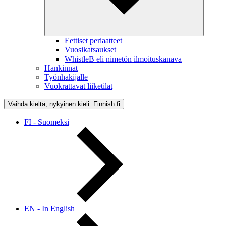
Eettiset periaatteet
Vuosikatsaukset
WhistleB eli nimetön ilmoituskanava
Hankinnat
Työnhakijalle
Vuokrattavat liiketilat
Vaihda kieltä, nykyinen kieli: Finnish
fi
FI - Suomeksi
EN - In English