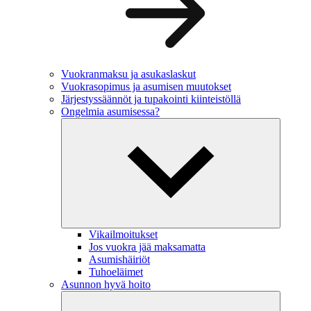
Vuokranmaksu ja asukaslaskut
Vuokrasopimus ja asumisen muutokset
Järjestyssäännöt ja tupakointi kiinteistöllä
Ongelmia asumisessa?
Vikailmoitukset
Jos vuokra jää maksamatta
Asumishäiriöt
Tuhoeläimet
Asunnon hyvä hoito