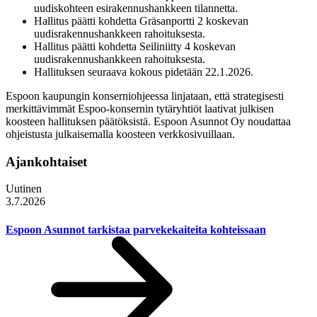
uudiskohteen esirakennushankkeen tilannetta.
Hallitus päätti kohdetta Gräsanportti 2 koskevan
uudisrakennushankkeen rahoituksesta.
Hallitus päätti kohdetta Seiliniitty 4 koskevan
uudisrakennushankkeen rahoituksesta.
Hallituksen seuraava kokous pidetään 22.1.2026.
Espoon kaupungin konserniohjeessa linjataan, että strategisesti
merkittävimmät Espoo-konsernin tytäryhtiöt laativat julkisen
koosteen hallituksen päätöksistä. Espoon Asunnot Oy noudattaa
ohjeistusta julkaisemalla koosteen verkkosivuillaan.
Ajankohtaiset
Uutinen
3.7.2026
Espoon Asunnot tarkistaa parvekekaiteita kohteissaan