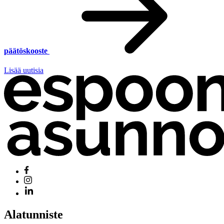
päätöskooste
Lisää uutisia
Alatunniste