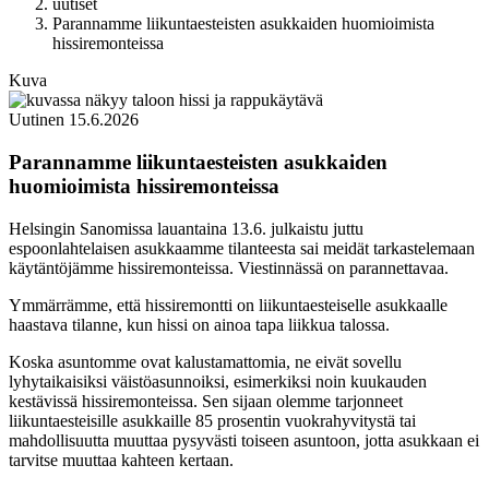
uutiset
Parannamme liikuntaesteisten asukkaiden huomioimista
hissiremonteissa
Kuva
Uutinen
15.6.2026
Parannamme liikuntaesteisten asukkaiden
huomioimista hissiremonteissa
Helsingin Sanomissa lauantaina 13.6. julkaistu juttu
espoonlahtelaisen asukkaamme tilanteesta sai meidät tarkastelemaan
käytäntöjämme hissiremonteissa. Viestinnässä on parannettavaa.
Ymmärrämme, että hissiremontti on liikuntaesteiselle asukkaalle
haastava tilanne, kun hissi on ainoa tapa liikkua talossa.
Koska asuntomme ovat kalustamattomia, ne eivät sovellu
lyhytaikaisiksi väistöasunnoiksi, esimerkiksi noin kuukauden
kestävissä hissiremonteissa. Sen sijaan olemme tarjonneet
liikuntaesteisille asukkaille 85 prosentin vuokrahyvitystä tai
mahdollisuutta muuttaa pysyvästi toiseen asuntoon, jotta asukkaan ei
tarvitse muuttaa kahteen kertaan.