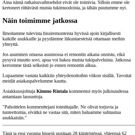
Aina nämä ratkaisuvaihtoehdot eivät ole toimivia. Silloin emme ole
kertoneet riittävästi muista tukimuodoista, ja tähän puutumme nyt.
Näin toimimme jatkossa
Ilmoitamme tulevista hissiremonteista hyvissä ajoin kirjallisesti
kaikille asukkaille ja pyydämme liikuntaesteisiä ottamaan meihin
yhteyttä.
Jos asuminen omassa asunnossa ei remontin aikana onnistu, eikä
pysyvä muutto sovi, apua voi hakea muista tukipalveluista. Jatkossa
kerromme tästä selkeästi jo ennen remontin alkua.
Lupaamme vastata kaikkiin yhteydenottoihin viikon sisällä. Tavoitat
meidät asiakaspalvelumme kautta.
Asiakkuusjohtaja
Kimmo Rintala
kommentoi myös julkisuudessa
antamiaan lausuntoja.
"Pahoittelen kommenttejani toimittajalle. Ne olivat torjuvia ja
tunteettomia, eivätkä ne vastaa sitä, miten haluamme suhtautua
asukkaisiin."
_______________________________________________________
Tänä ja ensi vuonna hissejä uusitaan 28 kiinteistössä, yhteensä 62