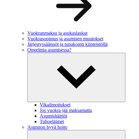
Vuokranmaksu ja asukaslaskut
Vuokrasopimus ja asumisen muutokset
Järjestyssäännöt ja tupakointi kiinteistöllä
Ongelmia asumisessa?
Vikailmoitukset
Jos vuokra jää maksamatta
Asumishäiriöt
Tuhoeläimet
Asunnon hyvä hoito