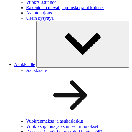
Vuokra-asunnot
Rakenteilla olevat ja peruskorjatut kohteet
Asuntotarjous
Usein kysyttyä
Asukkaalle
Asukkaalle
Vuokranmaksu ja asukaslaskut
Vuokrasopimus ja asumisen muutokset
Järjestyssäännöt ja tupakointi kiinteistöllä