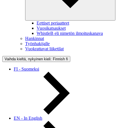
Eettiset periaatteet
Vuosikatsaukset
WhistleB eli nimetön ilmoituskanava
Hankinnat
Työnhakijalle
Vuokrattavat liiketilat
Vaihda kieltä, nykyinen kieli: Finnish
fi
FI - Suomeksi
EN - In English