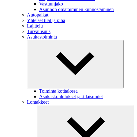
Vastuunjako
Asunnon omatoiminen kunnostaminen
Autopaikat
Yhteiset tilat ja piha
Lajittelu
Turvallisuus
Asukastoiminta
Toiminta kotitalossa
Asukaskoulutukset ja -tilaisuudet
Lomakkeet