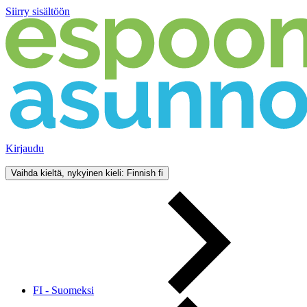
Siirry sisältöön
Kirjaudu
Vaihda kieltä, nykyinen kieli: Finnish
fi
FI - Suomeksi