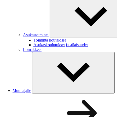
Asukastoiminta
Toiminta kotitalossa
Asukaskoulutukset ja -tilaisuudet
Lomakkeet
Muuttajalle