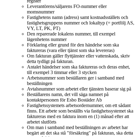
register
Leverantörens/säljarens FO-nummer eller
momsnummer
Fastighetens namn (adress) samt kostnadsställets och
fastighetsgruppens nummer och lokaltyp (= portfölj AS,
VY, LT, PK, PT)
Den reparerade lokalens nummer, till exempel
lägenhetens nummer
Förklaring eller grund för den händelse som ska
faktureras (vara eller tjänst som ska levereras)
Om fakturan gäller flyttjänster eller vattenskada, skriv
detta tydligt på fakturan.
Antalet händelser som ska faktureras och deras enhet,
till exempel 3 timmar eller 3 stycken
Arbetsnummer som beställaren ger i samband med
beställningen
Avtalsnummer som arbetet eller tjänsten baserar sig på
Beställarens namn, det vill säga namnet på
kontaktpersonen för Esbo Bostäder Ab
Fastighetssystemets arbetsordernummer, om ett sådant
finns. Ett arbete som beställts via fastighetssystemet ska
faktureras med en faktura inom en (1) månad efter att
arbetet slutförts
Om man i samband med beställningen av arbetet har
begärt att det ska stå "försäkring" på fakturan, ska detta