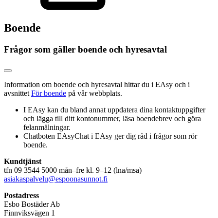
Boende
Frågor som gäller boende och hyresavtal
Information om boende och hyresavtal hittar du i EAsy och i
avsnittet
För boende
på vår webbplats.
I EAsy kan du bland annat uppdatera dina kontaktuppgifter
och lägga till ditt kontonummer, läsa boendebrev och göra
felanmälningar.
Chatboten EAsyChat i EAsy ger dig råd i frågor som rör
boende.
Kundtjänst
tfn 09 3544 5000 mån–fre kl. 9–12 (lna/msa)
asiakaspalvelu@espoonasunnot.fi
Postadress
Esbo Bostäder Ab
Finnviksvägen
1