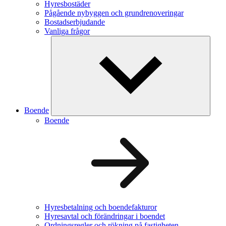
Hyresbostäder
Pågående nybyggen och grundrenoveringar
Bostadserbjudande
Vanliga frågor
Boende
Boende
Hyresbetalning och boendefakturor
Hyresavtal och förändringar i boendet
Ordningsregler och rökning på fastigheten