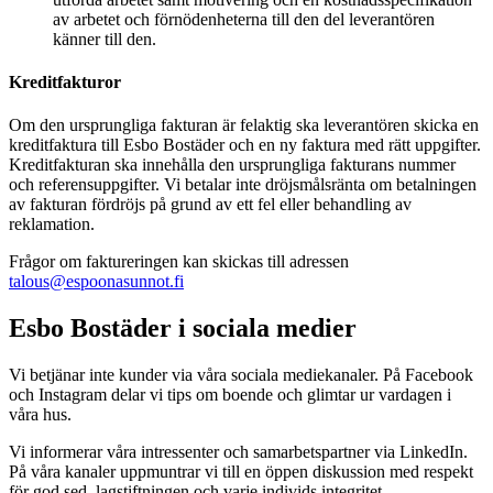
av arbetet och förnödenheterna till den del leverantören
känner till den.
Kreditfakturor
Om den ursprungliga fakturan är felaktig ska leverantören skicka en
kreditfaktura till Esbo Bostäder och en ny faktura med rätt uppgifter.
Kreditfakturan ska innehålla den ursprungliga fakturans nummer
och referensuppgifter. Vi betalar inte dröjsmålsränta om betalningen
av fakturan fördröjs på grund av ett fel eller behandling av
reklamation.
Frågor om faktureringen kan skickas till adressen
talous@espoonasunnot.fi
Esbo Bostäder i sociala medier
Vi betjänar inte kunder via våra sociala mediekanaler. På Facebook
och Instagram delar vi tips om boende och glimtar ur vardagen i
våra hus.
Vi informerar våra intressenter och samarbetspartner via LinkedIn.
På våra kanaler uppmuntrar vi till en öppen diskussion med respekt
för god sed, lagstiftningen och varje individs integritet.