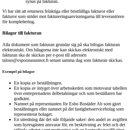
synas på fakturan.
Vi har rätt att returnera felaktiga eller bristfälliga fakturor eller
fakturor som strider mot faktureringsanvisningarna till leverantören
för komplettering.
Bilagor till fakturan
Alla dokument som fakturan grundar sig på ska bifogas fakturan
elektroniskt. Om bilagorna inte kan skickas elektroniskt med
fakturan ska de skickas per e-post till adressen
talous@espoonasunnot.fi senast samma dag som fakturan skickas.
Exempel på bilagor
En kopia av beställningen.
En kopia av intyget över arbetsskeden som motsvarar tabellen
över entreprenadens delbetalningar och som beställaren har
godkänt.
Namnet på representanten för Esbo Bostäder Ab som gjort
beställningen eller namnet på det fastighetsservicebolag som
representerat bolaget.
En utredning där det står följande saker: den andel av avgiften
som hyresgästen ansvarar för, en beskrivning av felet och det
utförda arbetet samt motivering och en kostnadsspecifikation