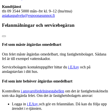
Kundtjänst
tfn 09 3544 5000 mån–fre kl. 9–12 (lna/msa)
asiakaspalvelu@espoonasunnot.fi
Felanmälningar och servicebegäran
Fel som måste åtgärdas omedelbart
Om felet måste åtgärdas omedelbart, ring fastighetsbolaget. Sådana
fel är till exempel vattenskador.
Servicebolagets kontaktuppgifter
hittar du
i EAsy
och på
anslagstavlan i ditt hus.
Fel som inte behöver åtgärdas omedelbart
Kontrollera
i ansvarsfördelningstabellen
om det är fastighetsskötseln
som ska åtgärda felet. Om det är fastighetsbolagets ansvar:
Logga in
i EAsy
och gör en felanmälan. Då kan du följa upp
ärendet i e-tjänsten.