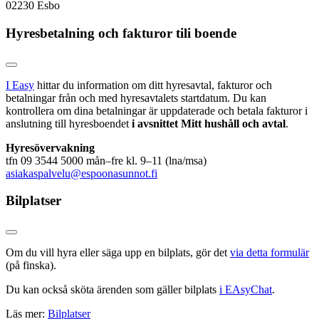
02230 Esbo
Hyresbetalning och fakturor tili boende
I Easy
hittar du information om ditt hyresavtal, fakturor och
betalningar från och med hyresavtalets startdatum. Du kan
kontrollera om dina betalningar är uppdaterade och betala fakturor i
anslutning till hyresboendet
i avsnittet Mitt hushåll och avtal
.
Hyresövervakning
tfn 09 3544 5000
mån–fre kl. 9–11 (lna/msa)
asiakaspalvelu@espoonasunnot.fi
Bilplatser
Om du vill hyra eller säga upp en bilplats, gör det
via detta formulär
(på finska).
Du kan också sköta ärenden som gäller bilplats
i EAsyChat
.
Läs mer:
Bilplatser